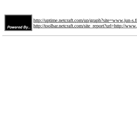
http://uptime.netcraft.com/up/graph?site=www.jun-s.f
http://toolbar.netcraft.com/site_report?url=http://www.